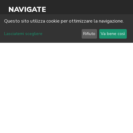
NAVIGATE
Questo sito utilizza cookie per ottimizzare la navigazione.
Home
Come Prenotare
Lasciatemi scegliere
Rifiuto
Va bene così
Destinazioni
Ruoli e Application
Blog
La Storia
Lo Staff
Contatti
Privacy
Condizioni
Assicurazioni
GDPR
Cookies
BE SKILLED