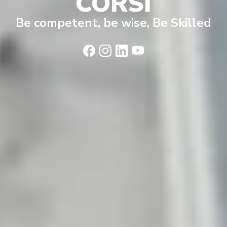
CORSI
Be competent, be wise, Be Skilled