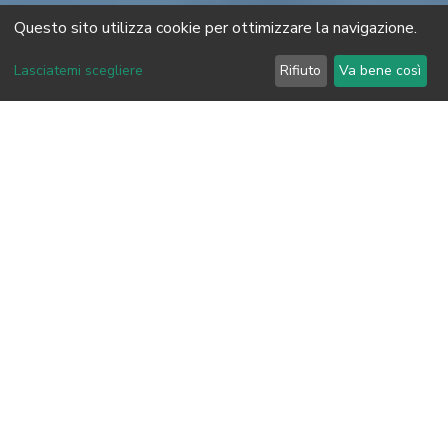
Questo sito utilizza cookie per ottimizzare la navigazione.
Lasciatemi scegliere
Rifiuto
Va bene così
BE SKILLED è un Training Center della
Royal Yachting Association, l'ente di
certificazione nautica più diffuso al Mondo.
Be Skilled offre corsi in barca a vela
dall'alto contenuto tecnico per
appassionati, crocieristi, armatori, staff di
bordo e skipper, dalla gestione
dell'imbarcazione, dell'equipaggio fino alle
certificazioni Yachtmaster Shorebased.
Individua il tuo livello e scopri le offerte di
corsi durante tutta la stagione. Hanno
navigato con noi oltre 20.000 velisti, 250