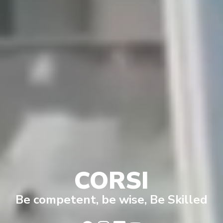
CORSI
Be competent, be wise, Be Skilled