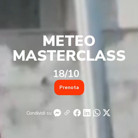
METEO
MASTERCLASS
18/10
Prenota
Condividi su: