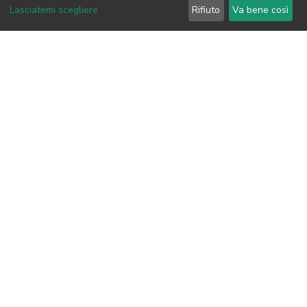
Lasciatemi scegliere
Rifiuto
Va bene così
a partire da
150€
Prenota
Panoramica
QUANDO: 18/10
DOVE: in presenza e online
DURATA: 1 giorno
CERTIFICAZIONI RYA: no
PARTECIPANTI: Max 10 pax