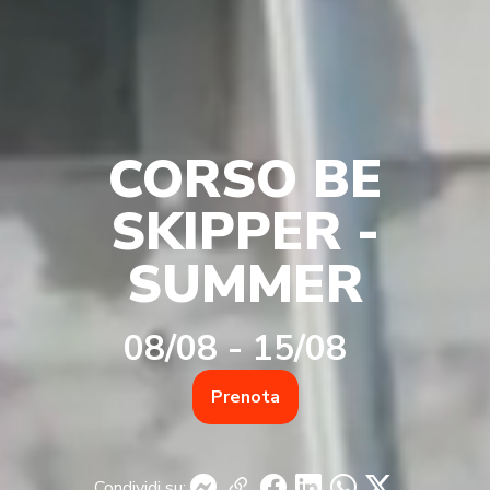
CORSO BE
SKIPPER -
SUMMER
08/08 - 15/08
Prenota
Condividi su: