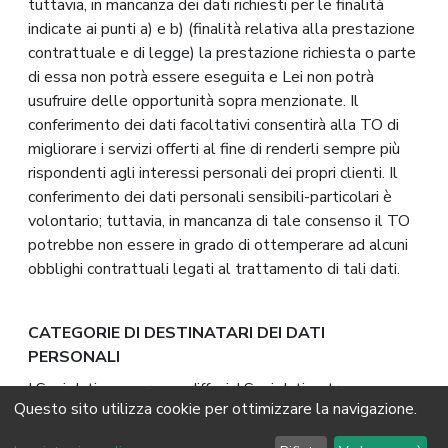
tuttavia, in mancanza dei dati richiesti per le finalità
indicate ai punti a) e b) (finalità relativa alla prestazione
contrattuale e di legge) la prestazione richiesta o parte
di essa non potrà essere eseguita e Lei non potrà
usufruire delle opportunità sopra menzionate. Il
conferimento dei dati facoltativi consentirà alla TO di
migliorare i servizi offerti al fine di renderli sempre più
rispondenti agli interessi personali dei propri clienti. Il
conferimento dei dati personali sensibili-particolari è
volontario; tuttavia, in mancanza di tale consenso il TO
potrebbe non essere in grado di ottemperare ad alcuni
obblighi contrattuali legati al trattamento di tali dati.
CATEGORIE DI DESTINATARI DEI DATI
PERSONALI
I Suoi dati non saranno diffusi. I Suoi dati potranno
Questo sito utilizza cookie per ottimizzare la navigazione.
essere comunicati, esclusivamente per le finalità di cui
sopra, alle seguenti categorie di soggetti: