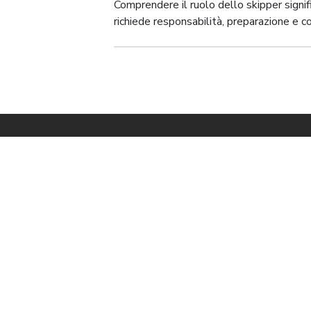
Comprendere il ruolo dello skipper signif
richiede responsabilità, preparazione e 
NAVIGATE
BE SKILL
Home
Be Skilled e le s
Come Prenotare
Operator con sed
Destinazioni
n° 25027 29/01/
Ruoli e Application
Blog
La Storia
Lo Staff