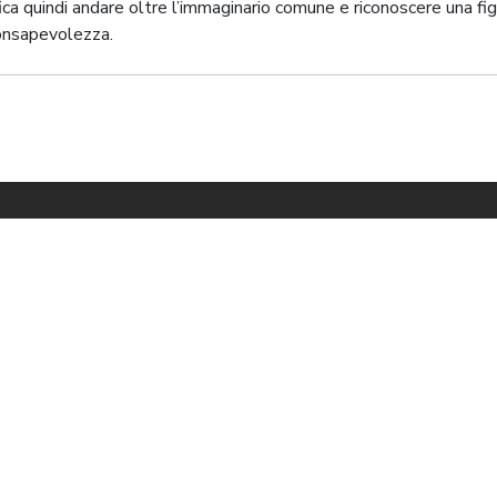
ica quindi andare oltre l’immaginario comune e riconoscere una fig
consapevolezza.
ED
ezioni dei partners sono di proprietà di Water Tribe S.r.l. Tour
e in Via Cerano, 2, Milano, Italia, P.IVA/C.F. 13452670154, Lice
2008, Polizza Allianz Insurance n° 192652