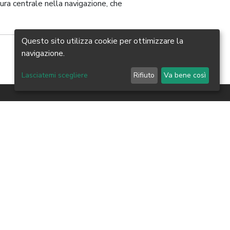
ura centrale nella navigazione, che
Questo sito utilizza cookie per ottimizzare la
navigazione.
Lasciatemi scegliere
Rifiuto
Va bene così
JOIN US ON
Iscriviti e seguici sui nostri canali
nza
Facebook
Instagram
Linkedin
You Tube